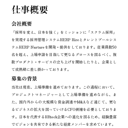
仕事概要
会社概要
「採用を変え、日本を強く」をミッションに「スクラム採用」
を実現する採用管理システムHERP Hireとタレントプールシス
テムHERP Nurtureを開発・提供をしております。従業員数50
名を超え、上場申請を目指して更なるグロースを図るべく、複
数プロダクト・サービスの立ち上げを開始したりと、企業とし
て成熟期に差し掛かっております。
募集の背景
当社は現在、上場準備を進めております。この過程において、
プロジェクトマネージャーとして上場準備を進めながら、ま
た、国内外からの大規模な資金調達やM&Aなど通じて、更な
るビジネスの拡大を図っていけるCFO候補を必要としておりま
す。日本を代表するHRtech企業への進化を図るため、経験豊富
でビジョンを共有できる新たな経営メンバーを求めています。