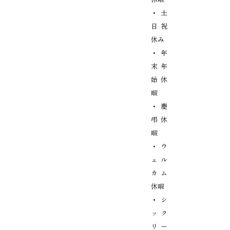
・土
日祝
休み
・年
末年
始休
暇
・慶
弔休
暇
・ウ
ェル
カム
休暇
・シ
ック
リー