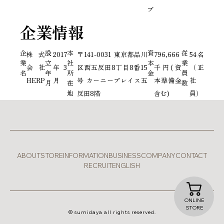
ブ
企業情報
企
設
本
資
従
株式
2017
〒141-0031 東京都品川
796,666
54名
業
立
社
本
業
会社
年3
区西五反田8丁目8番15
千円(資
（正
名
年
所
金
員
HERP
月
号 カーニープレイス五
本準備金
社
月
在
数
地
反田8階
含む)
員）
ABOUT
STORE
INFORMATION
BUSINESS
COMPANY
CONTACT
RECRUIT
ENGLISH
ONLINE
STORE
© sumidaya all rights reserved.