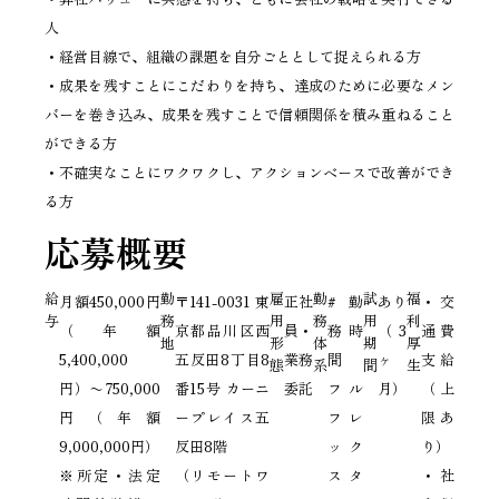
人
・経営目線で、組織の課題を自分ごととして捉えられる方
・成果を残すことにこだわりを持ち、達成のために必要なメン
バーを巻き込み、成果を残すことで信頼関係を積み重ねること
ができる方
・不確実なことにワクワクし、アクションベースで改善ができ
る方
応募概要
給
勤
雇
勤
試
福
月額450,000円
〒141-0031 東
正社
# 勤
あり
・交
与
務
用
務
用
利
（年額
京都品川区西
員・
務時
（3
通費
地
形
体
期
厚
5,400,000
五反田8丁目8
業務
間
ヶ
支給
態
系
間
生
円）〜750,000
番15号 カーニ
委託
フル
月）
（上
円（年額
ープレイス五
フレ
限あ
ABOUT
9,000,000円）
反田8階
ック
り）
STORE
INFORMATION
※所定・法定
（リモートワ
スタ
・社
BUSINESS