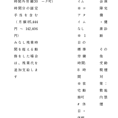
時間外労働30
ーク可）
イム
会保
COMPANY
CONTACT
時間分の固定
※ コ
障完
RECRUIT
手当を含む
アタ
備
ENGLISH
（月額85,444
イム
・健
円〜142,406
なし
康診
円）
※ 1
断
みなし残業時
日の
間を超える勤
標準
その
務をした場合
労働
他
は、残業代を
時間:
受動
追加支給しま
8時
喫煙
す
間
対
※ 在
策：
宅勤
敷地
務可
内禁
# 休
煙
日・
休暇