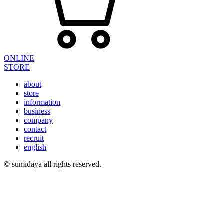
ONLINE
STORE
about
store
information
business
company
contact
recruit
english
© sumidaya all rights reserved.