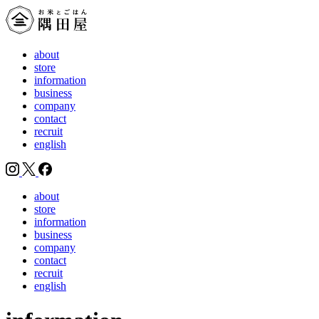
about
store
information
business
company
contact
recruit
english
about
store
information
business
company
contact
recruit
english