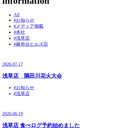
information
All
#お知らせ
#メディア掲載
#本社
#浅草店
#麻布台ヒルズ店
2026.07.17
浅草店 隅田川花火大会
#お知らせ
#浅草店
2026.06.19
浅草店 食べログ予約始めました