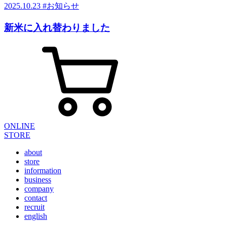
2025.10.23
#お知らせ
新米に入れ替わりました
ONLINE
STORE
about
store
information
business
company
contact
recruit
english