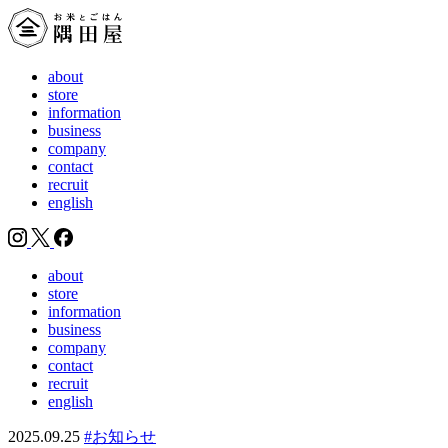
about
store
information
business
company
contact
recruit
english
about
store
information
business
company
contact
recruit
english
2025.09.25
#お知らせ